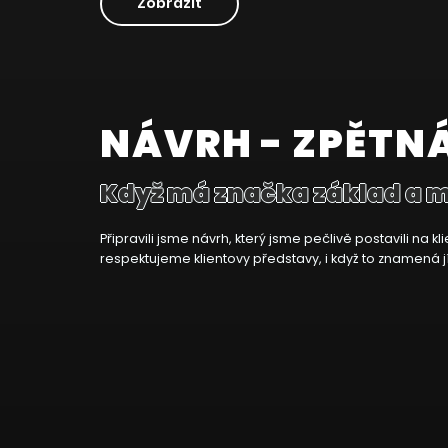
Zobrazit
NÁVRH - ZPĚTN
Když má značka základ a 
Připravili jsme návrh, který jsme pečlivě postavili na
respektujeme klientovy představy, i když to znamená jít