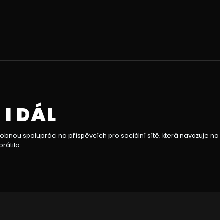
I DÁL
nou spolupráci na příspěvcích pro sociální sítě, která navazuje na no
rátila.