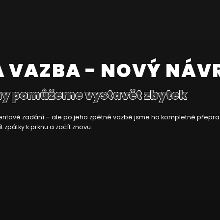
Á VAZBA - NOVÝ NÁV
my pomůžeme vystavět zbytek
 klientově zadání – ale po jeho zpětné vazbě jsme ho kompletně přeprac
 zpátky k prknu a začít znovu.